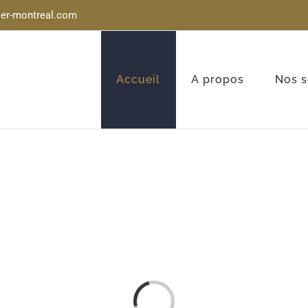
ier-montreal.com
Accueil
A propos
Nos s
Chargement…