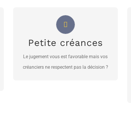
Un pas vers un recouvrement
Nos professionnels sont prêts à vous aider
Petite créances
NOUS JOINDRE
Le jugement vous est favorable mais vos
créanciers ne respectent pas la décision ?