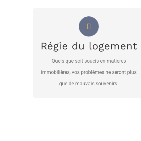
Une ensemble de solution
Faites appel à nous , vous serrez ravis
Régie du logement
NOUS JOINDRE
Quels que soit soucis en matières
immobilières, vos problèmes ne seront plus
que de mauvais souvenirs.