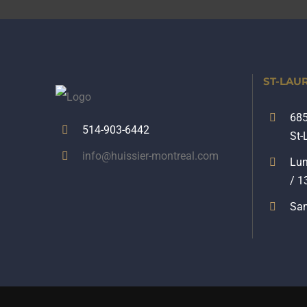
ST-LAU
685
514-903-6442
St-
info@huissier-montreal.com
Lun
/ 1
Sam